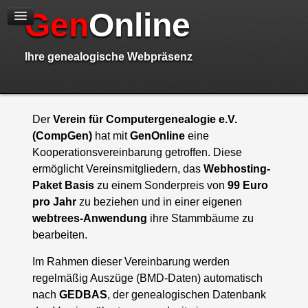
Gen
Online
I
hre genealogische Webpräsenz
Der
Verein für Computergenealogie e.V.
(CompGen)
hat mit
GenOnline
eine
Kooperationsvereinbarung getroffen. Diese
ermöglicht Vereinsmitgliedern, das
Webhosting-
Paket Basis
zu einem Sonderpreis von
99 Euro
pro Jahr
zu beziehen und in einer eigenen
webtrees-Anwendung
ihre Stammbäume zu
bearbeiten.
Im Rahmen dieser Vereinbarung werden
regelmäßig Auszüge
(BMD-Daten)
automatisch
nach
GEDBAS
, der genealogischen Datenbank